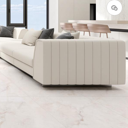
雅白·天鹅绒质感砖
中板瓷砖
木纹质感砖