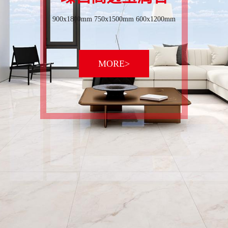
900x1800mm 750x1500mm 600x1200mm
MORE>
砖
天鹅绒·瑧白岩板瓷砖
纯平·雅白岩板瓷砖
原木质感砖