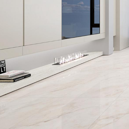
瑧白高透玉润石
瑧白金丝绒
纯平·瑧白岩板瓷