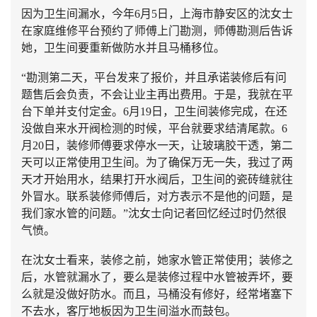
因为卫生间漏水，今年6月5日，上海市静安区的沈女士
在家庭维修平台预约了师傅上门勘测，师傅勘测后告诉
她，卫生间要重新做防水并且马桶移位。
“勘测第二天，平台发来了报价，并且承诺装修后有问
题售后会负责，不会让业主再出费用。于是，我就在平
台下单并支付定金。6月19日，卫生间装修完成，在还
没做自来水开阀检测的时候，平台就要求结清尾款。6
月20日，装修师傅要求停水一天，让玻璃胶干透，第二
天可以正常使用卫生间。为了确保万无一失，我过了两
天才开始用水，结果打开水阀后，卫生间的瓷砖缝就往
外冒水。联系装修师傅后，对方表示不是他的问题，是
我们家水管的问题。”沈女士向记者回忆经过时仍然很
气愤。
在沈女士看来，装修之前，她家水管正常使用；装修之
后，水管就漏水了，要么是装修过程中水管被弄坏，要
么就是没做好防水。而且，马桶没有修好，经常堵塞下
不去水，客厅地板因为卫生间溢水而鼓包。