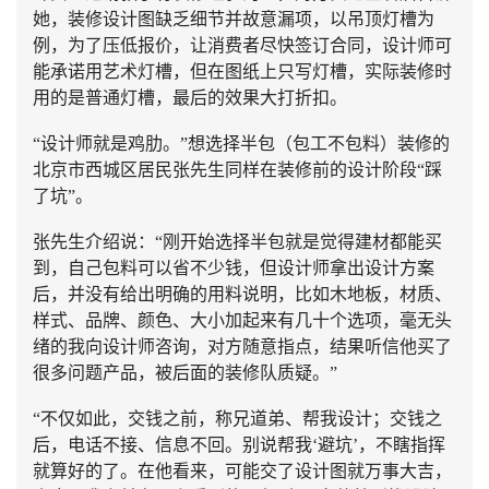
她，装修设计图缺乏细节并故意漏项，以吊顶灯槽为
例，为了压低报价，让消费者尽快签订合同，设计师可
能承诺用艺术灯槽，但在图纸上只写灯槽，实际装修时
用的是普通灯槽，最后的效果大打折扣。
“设计师就是鸡肋。”想选择半包（包工不包料）装修的
北京市西城区居民张先生同样在装修前的设计阶段“踩
了坑”。
张先生介绍说：“刚开始选择半包就是觉得建材都能买
到，自己包料可以省不少钱，但设计师拿出设计方案
后，并没有给出明确的用料说明，比如木地板，材质、
样式、品牌、颜色、大小加起来有几十个选项，毫无头
绪的我向设计师咨询，对方随意指点，结果听信他买了
很多问题产品，被后面的装修队质疑。”
“不仅如此，交钱之前，称兄道弟、帮我设计；交钱之
后，电话不接、信息不回。别说帮我‘避坑’，不瞎指挥
就算好的了。在他看来，可能交了设计图就万事大吉，