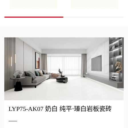
LYP75-AK07 奶白 纯平·瑧白岩板瓷砖