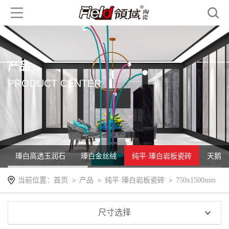
产品
PRODUCT CENTER
瑧白高透玉润石
瑧白金丝绒
纯平·瑧白岩板瓷砖
天鹅绒
当前位置：
首页
产品
纯平·瑧白岩板瓷砖
750x1500mm
尺寸选择