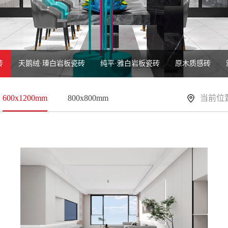
砖
天鹅绒·瑧白岩板瓷砖
纯平·雅白岩板瓷砖
原木质感砖
600x1200mm
800x800mm
当前位