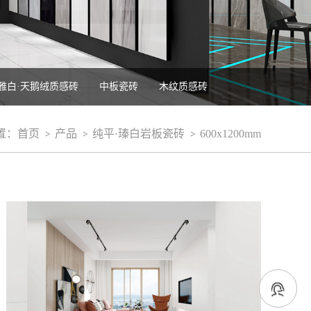
雅白·天鹅绒质感砖
中板瓷砖
木纹质感砖
置：
首页
产品
纯平·瑧白岩板瓷砖
600x1200mm