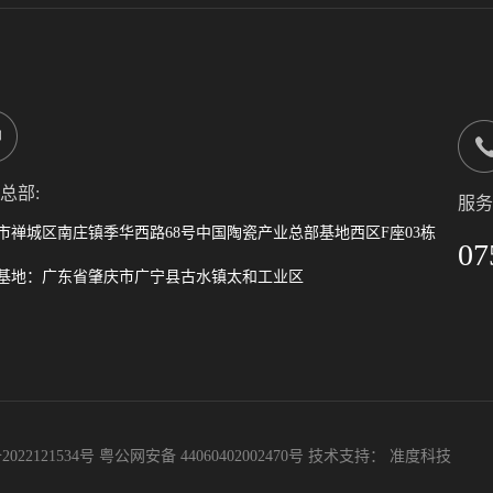
总部:
服务
市禅城区南庄镇季华西路68号中国陶瓷产业总部基地西区F座03栋
07
2022121534号
粤公网安备 44060402002470号
技术支持：
准度科技