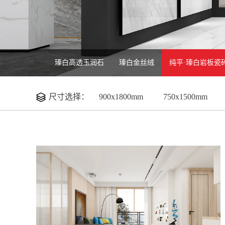
瑧白高透玉润石
瑧白金丝绒
纯平·瑧白岩板瓷
尺寸选择：
900x1800mm
750x1500mm