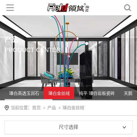
产品
PRODUCT CENTER
瑧白高透玉润石
瑧白金丝绒
纯平·瑧白岩板瓷砖
天鹅绒
当前位置：
首页
产品
瑧白金丝绒
尺寸选择